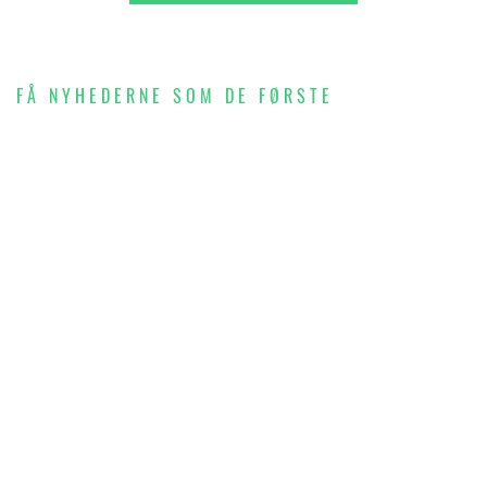
FÅ NYHEDERNE SOM DE FØRSTE
SKRIV DIG OP TIL
VORES NYHEDSBREV
OG FÅ INDBLIK I
BYGGERIET,
BOLIGERNE OG
HVERDAGSLIVET I