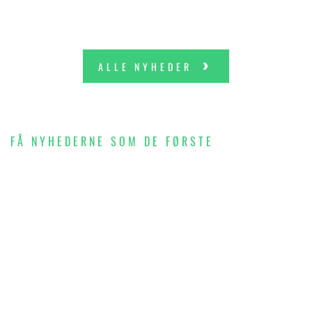
ALLE NYHEDER
FÅ NYHEDERNE SOM DE FØRSTE
SKRIV DIG OP TIL
VORES NYHEDSBREV
OG FÅ INDBLIK I
BYGGERIET,