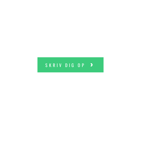
BOLIGERNE OG
HVERDAGSLIVET I
FREDENSGÅRD
SKRIV DIG OP
A. Enggaard er en af Danmarks største
entreprenører og ejendomsudviklere med tre