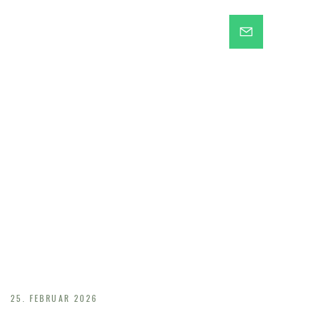
HILS PÅ
HERREN I
DET HØJE
25. FEBRUAR 2026