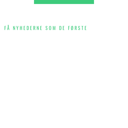
FÅ NYHEDERNE SOM DE FØRSTE
SKRIV DIG OP TIL
VORES NYHEDSBREV
OG FÅ INDBLIK I
BYGGERIET,
BOLIGERNE OG
HVERDAGSLIVET I